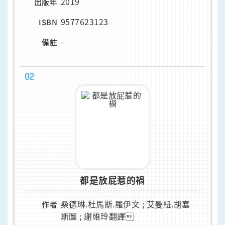
2019
出版年
9577623123
ISBN
-
備註
02
都是放屁惹的禍
桑德琳.杜馬斯.羅伊文 ; 艾曼紐.胡塞
作者
斯圖 ; 謝維玲翻譯