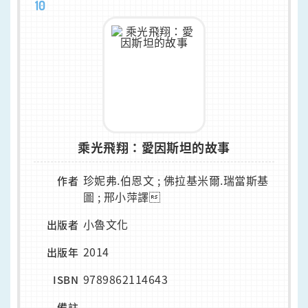
10
乘光飛翔：愛因斯坦的故事
珍妮弗.伯恩文 ; 佛拉基米爾.瑞當斯基
作者
圖 ; 邢小萍譯
小魯文化
出版者
2014
出版年
9789862114643
ISBN
-
備註