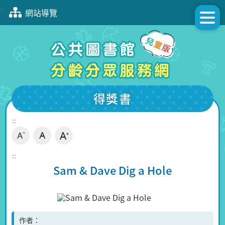
跳
:::
網站導覽
到
主
要
內
容
區
塊
得獎書
:::
:::
Sam & Dave Dig a Hole
作者