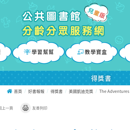
讀
學習幫幫
教學寶盒
得獎書
首頁
好書報報
得獎書
美國凱迪克獎
The Adventures 
回上一頁
友善列印