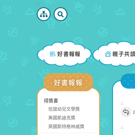
跳
:::
到
主
要
內
容
區
好書報報
親子共
塊
:::
好書報報
得獎書
:::
信誼幼兒文學獎
美國凱迪克獎
英國凱特格林威獎
:::