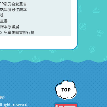
PR最受喜愛童書
網站年度最佳繪本
銀獎
薦童書
會繪本原畫展
報》兒童暢銷書排行榜
TOP
書館
ghts reserved.