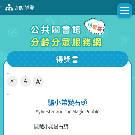
跳
:::
網站導覽
到
主
要
內
容
區
塊
得獎書
:::
:::
驢小弟變石頭
Sylvester and the Magic Pebble