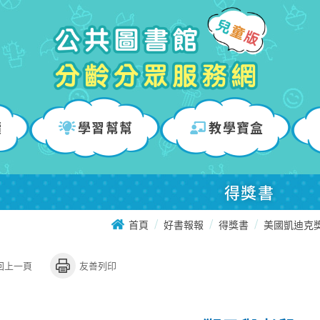
讀
學習幫幫
教學寶盒
得獎書
首頁
好書報報
得獎書
美國凱迪克
回上一頁
友善列印