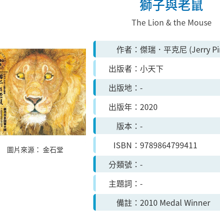
獅子與老鼠
The Lion & the Mouse
作者
傑瑞．平克尼 (Jerry P
出版者
小天下
出版地
-
出版年
2020
版本
-
ISBN
9789864799411
圖片來源：
金石堂
分類號
-
主題詞
-
備註
2010 Medal Winner