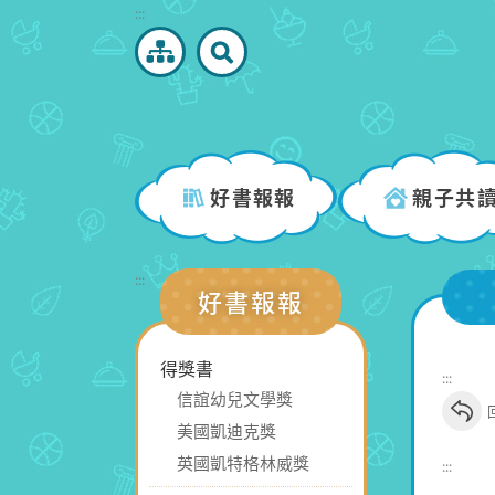
跳
:::
到
主
要
內
容
區
好書報報
親子共
塊
:::
好書報報
得獎書
:::
信誼幼兒文學獎
美國凱迪克獎
英國凱特格林威獎
:::