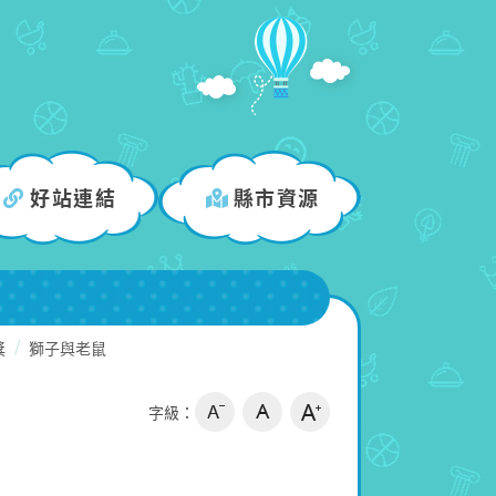
好站連結
縣市資源
獎
獅子與老鼠
字級：