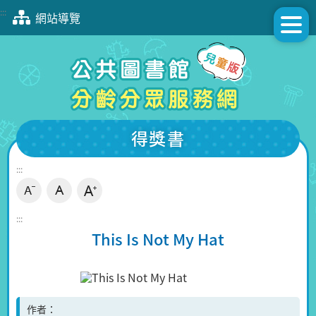
跳
:::
網站導覽
到
主
要
內
容
區
塊
得獎書
:::
:::
This Is Not My Hat
作者