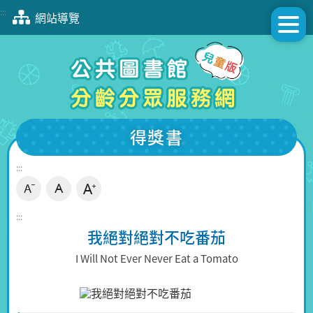
跳
:::
網站導覽
到
主
要
內
容
區
塊
得獎書
:::
:::
我絕對絕對不吃番茄
I Will Not Ever Never Eat a Tomato