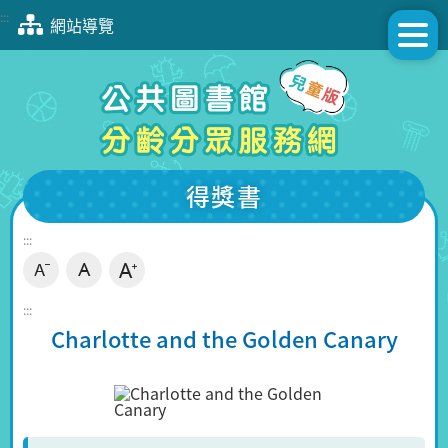
跳
:::
網站導覽
到
主
要
內
容
區
塊
得獎書
:::
:::
Charlotte and the Golden Canary