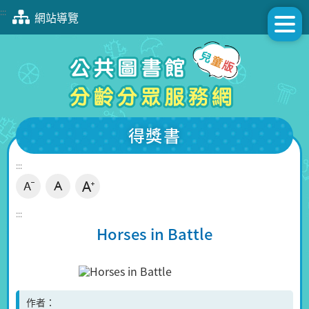
跳
:::
網站導覽
到
主
要
內
容
區
塊
得獎書
:::
:::
Horses in Battle
作者