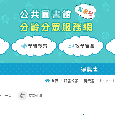
讀
學習幫幫
教學寶盒
得獎書
首頁
好書報報
得獎書
Houses f
回上一頁
友善列印