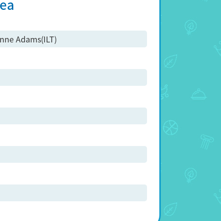
Sea
enne Adams(ILT)