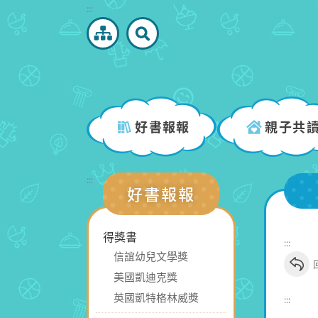
跳
:::
到
主
要
內
容
區
好書報報
親子共
塊
:::
好書報報
得獎書
:::
信誼幼兒文學獎
美國凱迪克獎
英國凱特格林威獎
:::