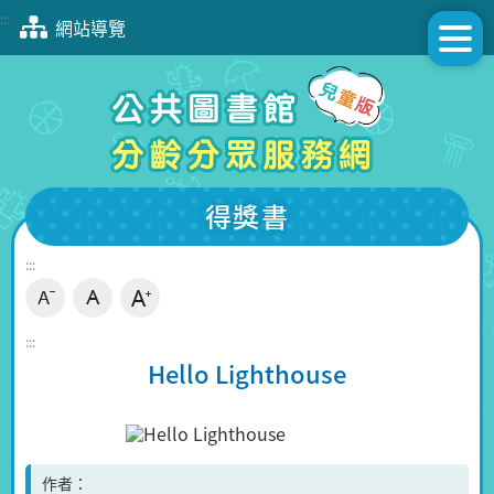
跳
:::
網站導覽
到
主
要
內
容
區
塊
得獎書
:::
:::
Hello Lighthouse
作者