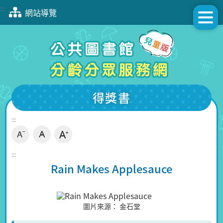
跳
:::
網站導覽
到
主
要
內
容
區
塊
得獎書
:::
:::
Rain Makes Applesauce
圖片來源：
金石堂