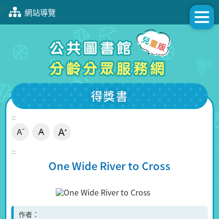
跳
:::
網站導覽
到
主
要
內
容
區
塊
得獎書
:::
:::
One Wide River to Cross
作者