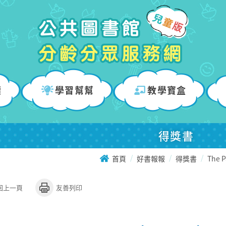
讀
學習幫幫
教學寶盒
得獎書
首頁
好書報報
得獎書
The 
回上一頁
友善列印