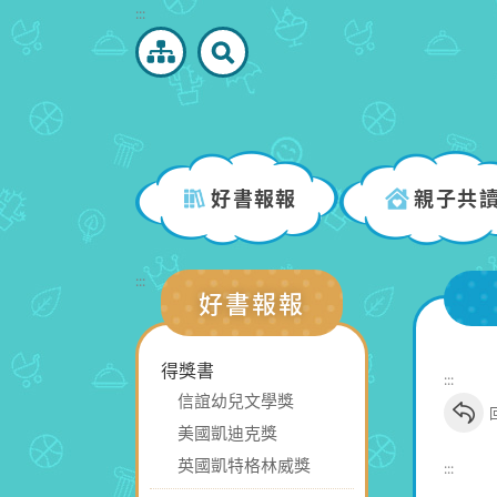
跳
:::
到
主
要
內
容
區
好書報報
親子共
塊
:::
好書報報
得獎書
:::
信誼幼兒文學獎
美國凱迪克獎
英國凱特格林威獎
:::