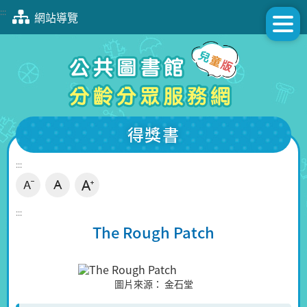
跳
:::
網站導覽
到
主
要
內
容
區
塊
得獎書
:::
:::
The Rough Patch
圖片來源：
金石堂