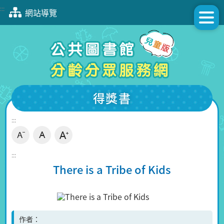
跳
:::
網站導覽
到
主
要
內
容
區
塊
得獎書
:::
:::
There is a Tribe of Kids
作者