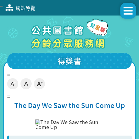
跳
:::
網站導覽
到
主
要
內
容
區
塊
得獎書
:::
:::
The Day We Saw the Sun Come Up