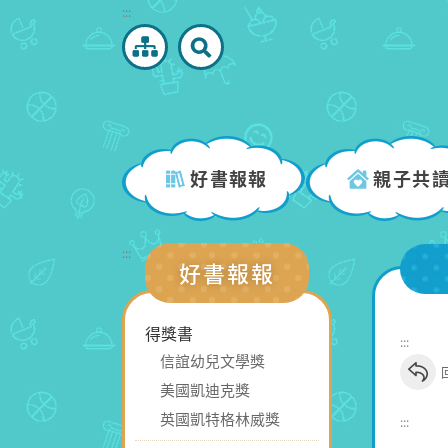
跳
:::
到
主
要
內
容
區
好書報報
親子共
塊
:::
好書報報
得獎書
:::
信誼幼兒文學獎
美國凱迪克獎
英國凱特格林威獎
:::