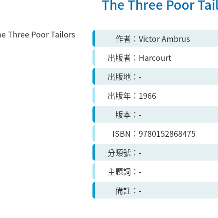
The Three Poor Tai
作者
Victor Ambrus
出版者
Harcourt
出版地
-
出版年
1966
版本
-
ISBN
9780152868475
分類號
-
主題詞
-
備註
-