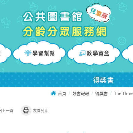
讀
學習幫幫
教學寶盒
得獎書
首頁
好書報報
得獎書
The Three
回上一頁
友善列印