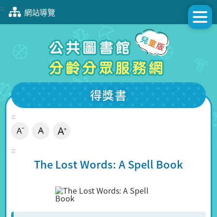
跳
:::
網站導覽
到
主
要
內
容
區
塊
得獎書
:::
:::
The Lost Words: A Spell Book