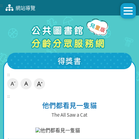
跳
:::
網站導覽
到
主
要
內
容
區
塊
得獎書
:::
:::
他們都看見一隻貓
The All Saw a Cat