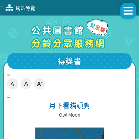
跳
:::
網站導覽
到
主
要
內
容
區
塊
得獎書
:::
:::
月下看貓頭鷹
Owl Moon