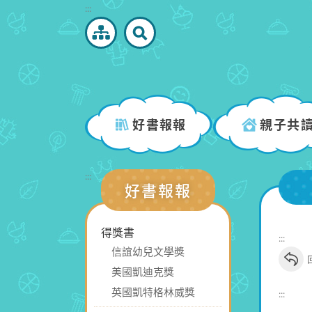
跳
:::
到
主
要
內
容
區
好書報報
親子共
塊
:::
好書報報
得獎書
:::
信誼幼兒文學獎
美國凱迪克獎
英國凱特格林威獎
:::