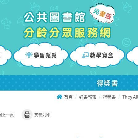
讀
學習幫幫
教學寶盒
得獎書
首頁
好書報報
得獎書
They Al
回上一頁
友善列印