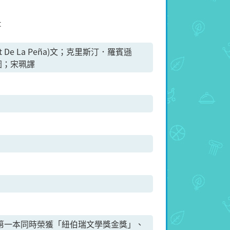
t
 De La Peña)文；克里斯汀．羅賓遜
on)圖；宋珮譯
ooks 第一本同時榮獲「紐伯瑞文學獎金獎」、