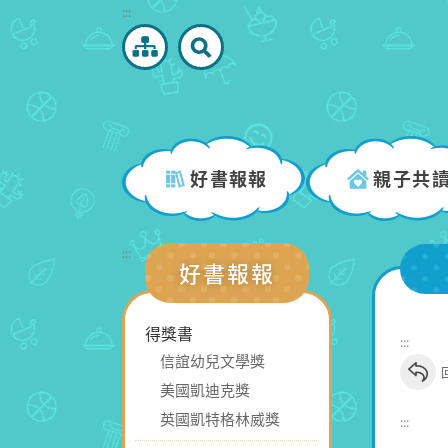
跳
:::
到
主
要
內
容
區
好書報報
親子共
塊
:::
好書報報
得獎書
:::
信誼幼兒文學獎
美國凱迪克獎
英國凱特格林威獎
:::