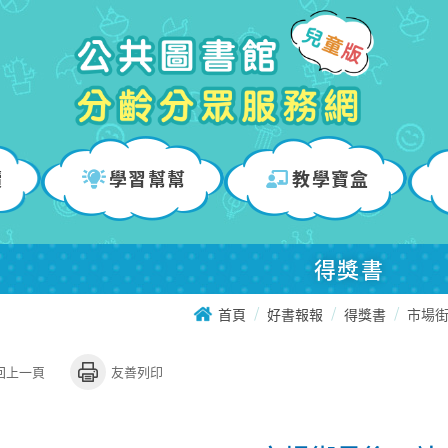
讀
學習幫幫
教學寶盒
得獎書
首頁
好書報報
得獎書
市場
回上一頁
友善列印