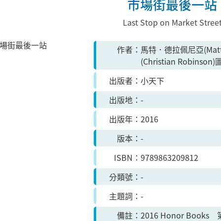
市場街最後一站
Last Stop on Market Stree
作者
馬特．德拉佩尼亞(Matt
(Christian Robins
出版者
小天下
出版地
-
出版年
2016
版本
-
ISBN
9789863209812
分類號
-
主題詞
-
備註
2016 Honor B