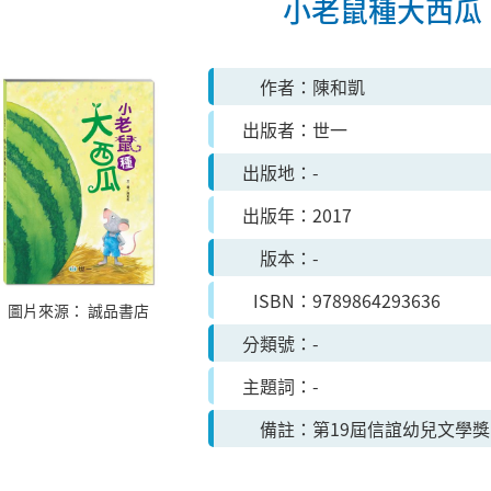
小老鼠種大西瓜
作者
陳和凱
出版者
世一
出版地
-
出版年
2017
版本
-
ISBN
9789864293636
圖片來源：
誠品書店
分類號
-
主題詞
-
備註
第19屆信誼幼兒文學獎