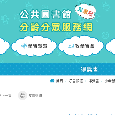
讀
學習幫幫
教學寶盒
得獎書
首頁
好書報報
得獎書
小老
回上一頁
友善列印