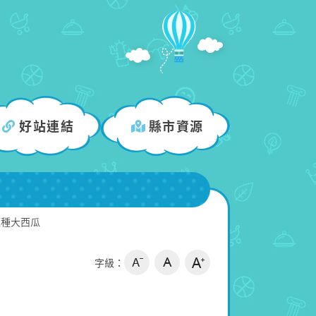
好站連結
縣市資源
鼠種大西瓜
字級：