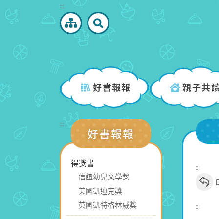
跳
:::
到
主
要
內
容
區
好書報報
親子共
塊
:::
好書報報
得獎書
:::
信誼幼兒文學獎
美國凱迪克獎
英國凱特格林威獎
:::