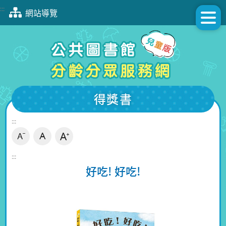
跳
:::
網站導覽
到
主
要
內
容
區
塊
得獎書
:::
:::
好吃! 好吃!