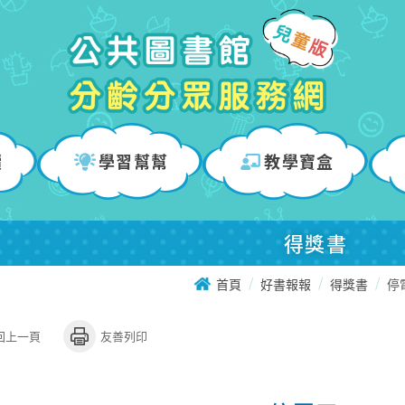
讀
學習幫幫
教學寶盒
得獎書
首頁
好書報報
得獎書
停
回上一頁
友善列印