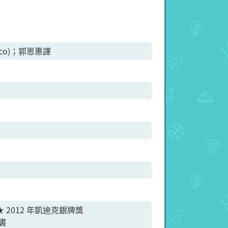
cco)；郭恩惠譯
s ★ 2012 年凱迪克銀牌獎
書