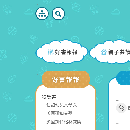
跳
:::
到
主
要
內
容
區
好書報報
親子共
塊
:::
好書報報
得獎書
:::
信誼幼兒文學獎
美國凱迪克獎
英國凱特格林威獎
:::