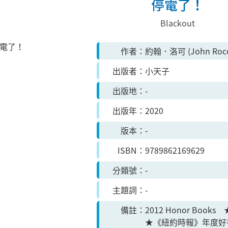
停電了！
Blackout
作者
約翰．洛可 (John Ro
出版者
小天子
出版地
-
出版年
2020
版本
-
ISBN
9789862169629
分類號
-
主題詞
-
備註
2012 Honor Book
★《紐約時報》年度好