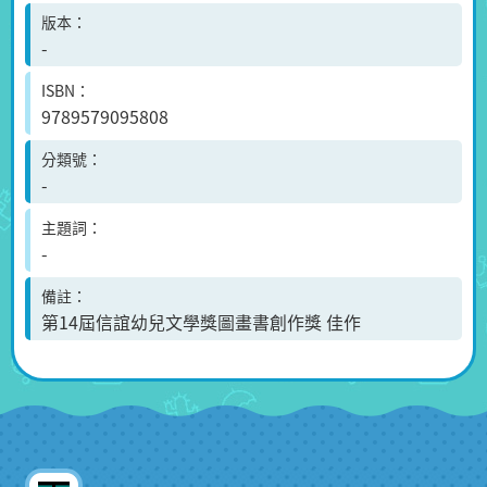
版本
-
ISBN
9789579095808
分類號
-
主題詞
-
備註
第14屆信誼幼兒文學獎圖畫書創作獎 佳作