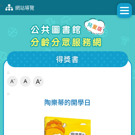
跳
:::
網站導覽
到
主
要
內
容
區
塊
得獎書
:::
:::
陶樂蒂的開學日