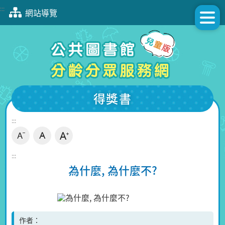
跳
:::
網站導覽
到
主
要
內
容
區
塊
得獎書
:::
:::
為什麼, 為什麼不?
作者