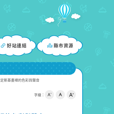
好站連結
縣市資源
康定斯基畫裡的色彩與聲音
字級：