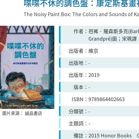
喋喋不休的調色盤：康定斯基畫
The Noisy Paint Box: The Colors and Sounds of K
作者
芭茀．羅森斯多克(Barb 
Grandpré)圖；宋珮譯
出版者
維京
出版地
-
出版年
2019
版本
-
ISBN
9789864402663
分類號
-
圖片來源：
誠品書店
主題詞
-
備註
2015 Honor Book