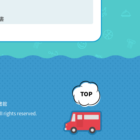
書
TOP
書館
ghts reserved.