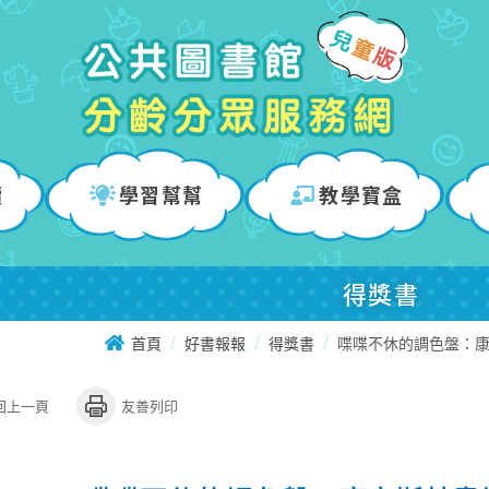
讀
學習幫幫
教學寶盒
得獎書
首頁
好書報報
得獎書
喋喋不休的調色盤：
回上一頁
友善列印