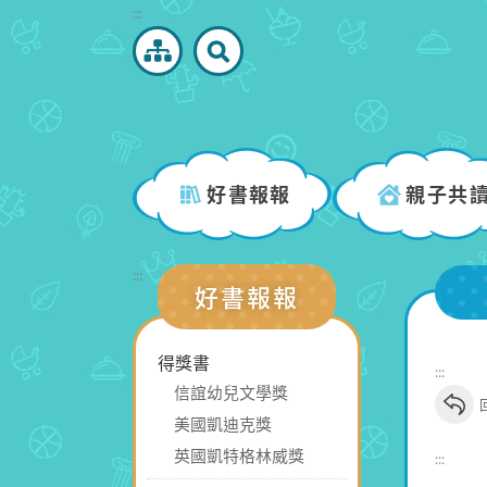
跳
:::
到
主
要
內
容
區
好書報報
親子共
塊
:::
好書報報
得獎書
:::
信誼幼兒文學獎
美國凱迪克獎
英國凱特格林威獎
:::