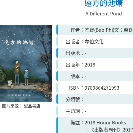
遠方的池塘
A Different Pond
作者
丕寶(Bao Phi)文；裴氏
出版者
韋伯文化
出版地
-
出版年
2018
版本
-
ISBN
9789864271993
分類號
-
圖片來源：
誠品書店
主題詞
-
備註
2018 Honor Bo
．《出版者周刊》201