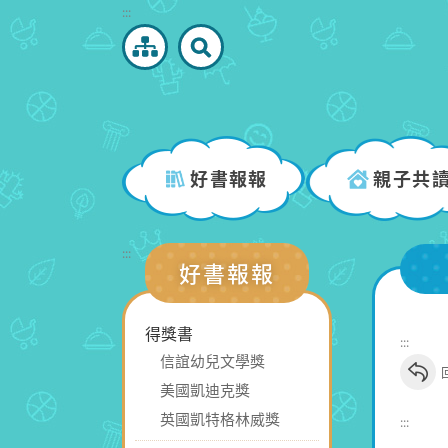
跳
:::
到
主
要
內
容
區
好書報報
親子共
塊
:::
好書報報
得獎書
:::
信誼幼兒文學獎
美國凱迪克獎
英國凱特格林威獎
:::