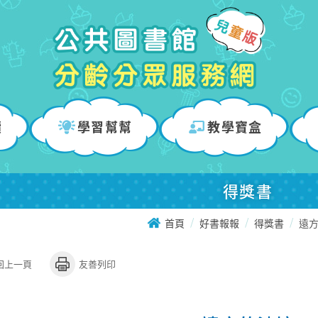
讀
學習幫幫
教學寶盒
得獎書
首頁
好書報報
得獎書
遠
回上一頁
友善列印