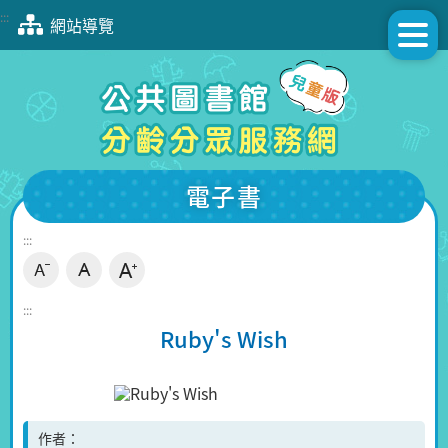
跳
:::
網站導覽
到
主
要
內
容
區
塊
電子書
:::
:::
Ruby's Wish
作者