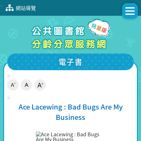
跳
:::
網站導覽
到
主
要
內
容
區
塊
電子書
:::
:::
Ace Lacewing : Bad Bugs Are My
Business