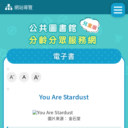
跳
:::
網站導覽
到
主
要
內
容
區
塊
電子書
:::
:::
You Are Stardust
圖片來源：
金石堂