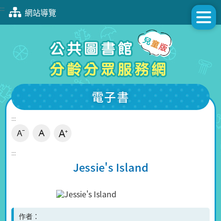
跳
:::
網站導覽
到
主
要
內
容
區
塊
電子書
:::
:::
Jessie's Island
作者