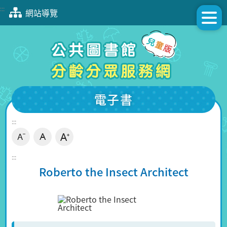
跳
:::
網站導覽
到
主
要
內
容
區
塊
電子書
:::
:::
Roberto the Insect Architect