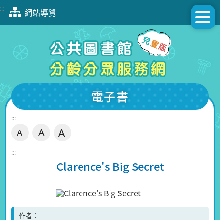
跳
:::
網站導覽
到
主
要
內
容
區
塊
電子書
:::
:::
Clarence's Big Secret
作者