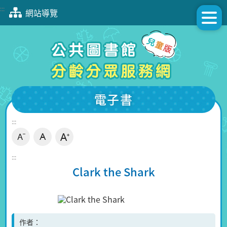
跳
:::
網站導覽
到
主
要
內
容
區
塊
電子書
:::
:::
Clark the Shark
作者