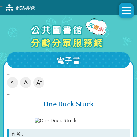
跳
:::
網站導覽
到
主
要
內
容
區
塊
電子書
:::
:::
One Duck Stuck
作者