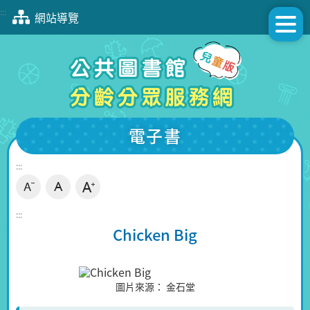
跳
:::
網站導覽
到
主
要
內
容
區
塊
電子書
:::
:::
Chicken Big
圖片來源：
金石堂