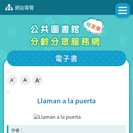
跳
:::
網站導覽
到
主
要
內
容
區
塊
電子書
:::
:::
Llaman a la puerta
作者