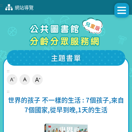
跳
:::
網站導覽
到
主
要
內
容
區
塊
主題書單
:::
:::
世界的孩子 不一樣的生活 : 7個孩子,來自
7個國家,從早到晚,1天的生活