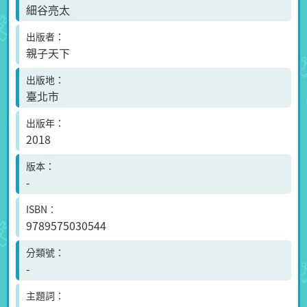
細谷亮太
出版者
親子天下
出版地
臺北市
出版年
2018
版本
-
ISBN
9789575030544
分類號
-
主題詞