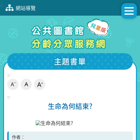
跳
:::
網站導覽
到
主
要
內
容
區
塊
主題書單
:::
:::
生命為何結束?
作者