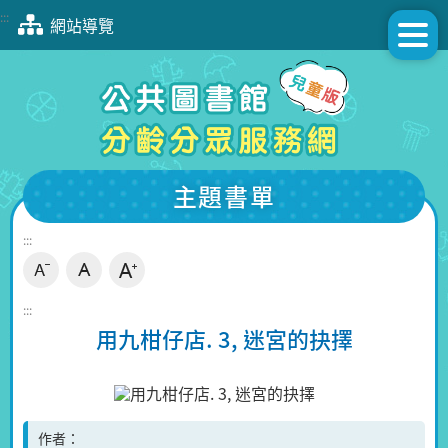
跳
:::
網站導覽
到
主
要
內
容
區
塊
主題書單
:::
:::
用九柑仔店. 3, 迷宮的抉擇
作者