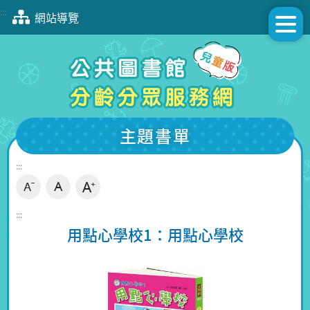
跳
:::
網站導覽
到
主
要
內
容
區
塊
主題書單
:::
:::
用點心學校1：用點心學校