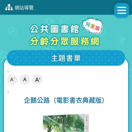
跳
:::
網站導覽
到
主
要
內
容
區
塊
主題書單
:::
:::
企鵝公路（電影書衣典藏版）