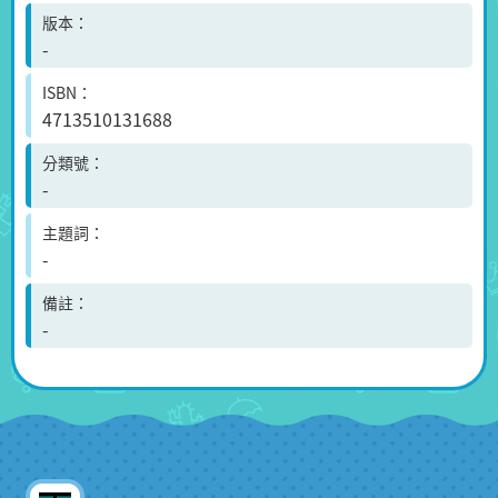
版本
-
ISBN
4713510131688
分類號
-
主題詞
-
備註
-