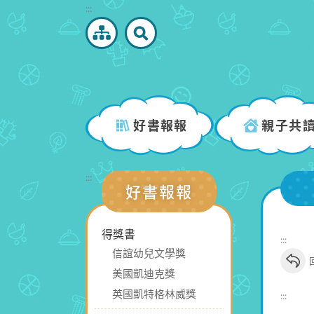
跳
:::
到
主
要
內
容
區
好書報報
親子共
塊
:::
好書報報
得獎書
:::
信誼幼兒文學獎
美國凱迪克獎
英國凱特格林威獎
:::