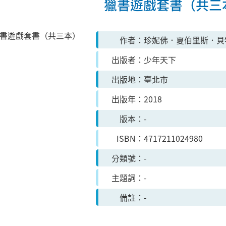
獵書遊戲套書（共三
作者
珍妮佛．夏伯里斯．貝
出版者
少年天下
出版地
臺北市
出版年
2018
版本
-
ISBN
4717211024980
分類號
-
主題詞
-
備註
-