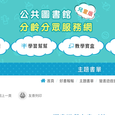
讀
學習幫幫
教學寶盒
主題書單
首頁
好書報報
主題書單
獵書遊戲
回上一頁
友善列印