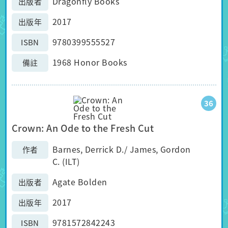
Dragonfly Books
出版者
2017
出版年
9780399555527
ISBN
1968 Honor Books
備註
36
Crown: An Ode to the Fresh Cut
Barnes, Derrick D./ James, Gordon
作者
C. (ILT)
Agate Bolden
出版者
2017
出版年
9781572842243
ISBN