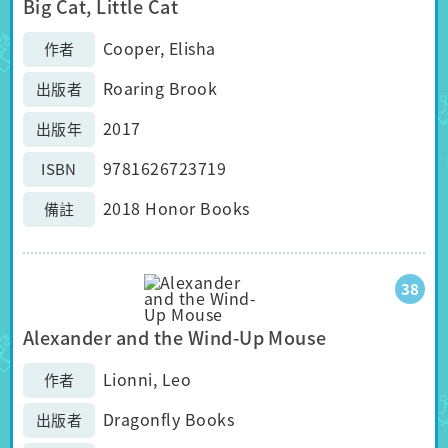
Big Cat, Little Cat
Cooper, Elisha
作者
Roaring Brook
出版者
2017
出版年
9781626723719
ISBN
2018 Honor Books
備註
38
Alexander and the Wind-Up Mouse
Lionni, Leo
作者
Dragonfly Books
出版者