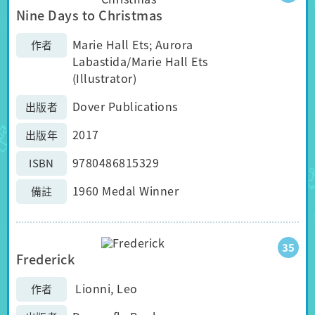
Nine Days to Christmas
Marie Hall Ets; Aurora
作者
Labastida/Marie Hall Ets
(Illustrator)
Dover Publications
出版者
2017
出版年
9780486815329
ISBN
1960 Medal Winner
備註
35
Frederick
Lionni, Leo
作者