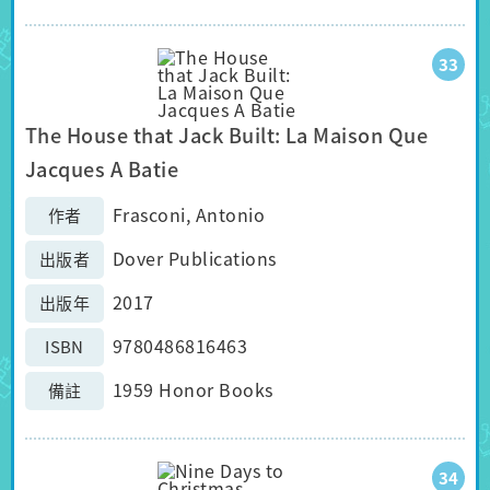
33
The House that Jack Built: La Maison Que
Jacques A Batie
Frasconi, Antonio
作者
Dover Publications
出版者
2017
出版年
9780486816463
ISBN
1959 Honor Books
備註
34