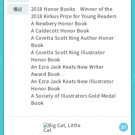
2018 Honor Books Winner of the
備註
2018 Kirkus Prize for Young Readers
A Newbery Honor Book
A Caldecott Honor Book
A Coretta Scott King Author Honor
Book
A Coretta Scott King Illustrator
Honor Book
An Ezra Jack Keats New Writer
Award Book
An Ezra Jack Keats New Illustrator
Honor Book
A Society of Illustrators Gold Medal
Book
37