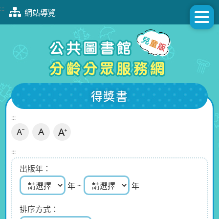
跳
:::
網站導覽
到
主
要
內
容
區
塊
得獎書
:::
:::
出版年
年 ~
年
排序方式