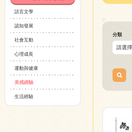
語言文學
:::
認知發展
分類
社會互動
心理成長
運動與健康
美感經驗
生活經驗