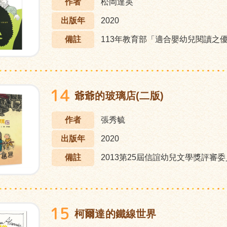
作者
松岡達英
出版年
2020
備註
113年教育部「適合嬰幼兒閱讀之
14
爺爺的玻璃店(二版)
作者
張秀毓
出版年
2020
備註
2013第25屆信誼幼兒文學獎評審委
15
柯爾達的鐵線世界