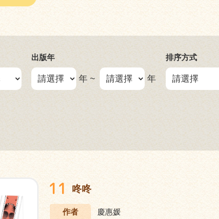
出版年
排序方式
年 ~
年
11
咚咚
作者
慶惠媛