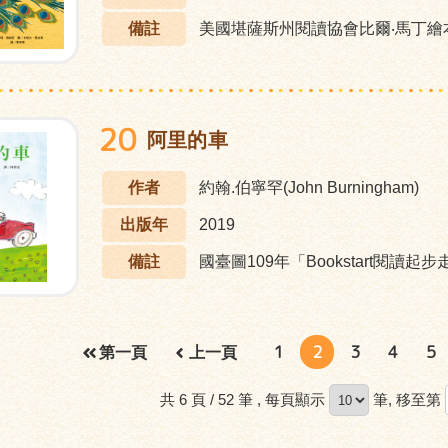
備註
美國堪薩斯州閱讀協會比爾‧馬丁繪
20
阿里的車
作者
約翰.伯寧罕(John Burningham)
出版年
2019
備註
國臺圖109年「Bookstart閱讀起
1
2
3
4
5
第一頁
上一頁
共 6 頁 / 52 筆
, 每頁顯示
筆, 移至第