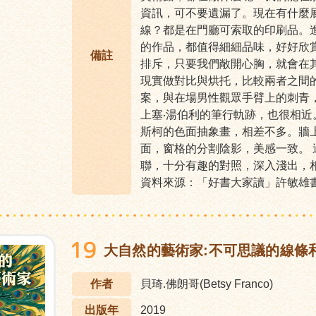
資訊，可不要遺漏了。現在有什麼
線？都是在門廳可索取的印刷品。
的作品，都值得細細品味，好好欣
備註
排斥，只要我們敞開心胸，就會在
現實做對比與烘托，比較兩者之間
案，與在場男性觀眾手臂上的刺青
上塞‧湯伯利的筆行軌跡，也很相
斯柯的色面抽象畫，相差不多。牆
面，窗格的分割陰影，美感一致。
聯，十分有趣的對照，深入淺出，
資料來源：「好書大家讀」許敏雄
19
大自然的藝術家:不可思議的線條
作者
貝琦.佛朗哥(Betsy Franco)
出版年
2019