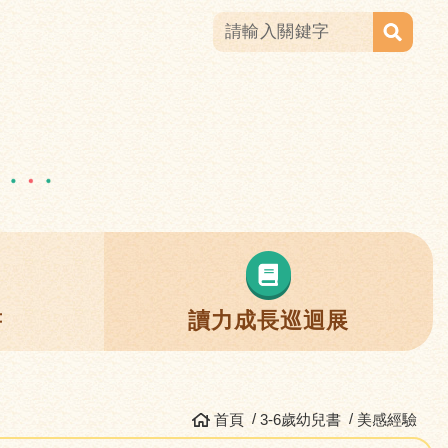
書
讀力成長巡迴展
首頁
3-6歲幼兒書
美感經驗