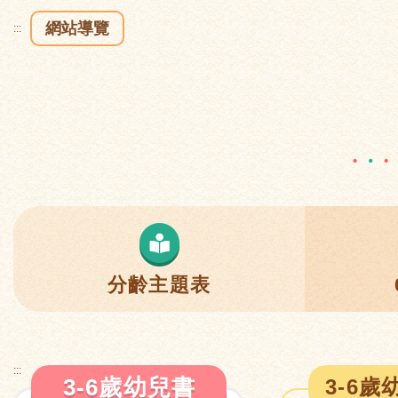
網站導覽
:::
分齡主題表
:::
3-6歲幼兒書
3-6歲