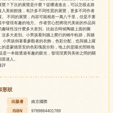
展覽？下次的展覽是什麼？從哪邊進去，可以怎樣走路
進入美術館後，有許多不同性質的展覽，更多不同作者
賞。 不同的展覽，內容可能相差一萬八千里，但是不要
其中發現有趣的地方。 作者苦心想將現代美術的作品與
的趣味性沒什麼多大差別。比如古時候陶罐上面的圖
，沒多大差別。小男孩看到牆上爬行的蝸牛軌跡，與牆
近。小男孩倒著看參觀者的衣飾，色彩分配，也與牆上羅
上的是蒙德里安的色彩塊面分割，地上的是陽光照映地
 這是一本能透過有趣的眼光，發現現實與美術之間的關
相當迷人。
書評
和形狀
出版者
維京國際
ISBN
9789864401789