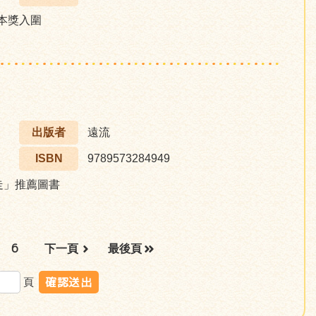
本獎入圍
出版者
遠流
ISBN
9789573284949
步走」推薦圖書
6
下一頁
最後頁
頁