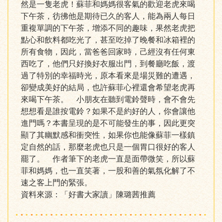
然是一隻老虎！蘇菲和媽媽很客氣的歡迎老虎來喝
下午茶，彷彿他是期待已久的客人，能為兩人每日
重複單調的下午茶，增添不同的趣味，果然老虎把
點心和飲料都吃光了，甚至吃掉了晚餐和冰箱裡的
所有食物，因此，當爸爸回家時，己經沒有任何東
西吃了，他們只好換好衣服出門，到餐廳吃飯，渡
過了特別的幸福時光，原本看來是場災難的遭遇，
卻變成美好的結局，也許蘇菲心裡還會希望老虎再
來喝下午茶。 小朋友在聽到電鈴聲時，會不會先
想想看是誰按電鈴？如果不是約好的人，你會讓他
進門嗎？本書呈現的是不可能發生的事，因此更突
顯了其幽默感和衝突性，如果你也能像蘇菲一樣鎮
定自然的話，那麼老虎也只是一個胃口很好的客人
罷了。 作者筆下的老虎一直是面帶微笑，所以蘇
菲和媽媽，也一直笑著，一股和善的氣氛化解了不
速之客上門的緊張。
資料來源：「好書大家讀」陳璐茜推薦