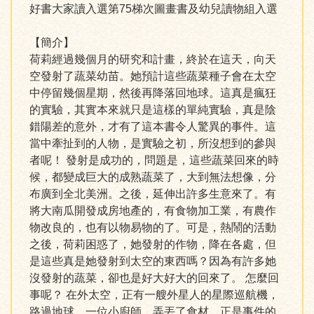
好書大家讀入選第75梯次圖畫書及幼兒讀物組入選
【簡介】
荷莉經過幾個月的研究和計畫，終於在這天，向天
空發射了蔬菜幼苗。她預計這些蔬菜種子會在太空
中停留幾個星期，然後再降落回地球。這真是瘋狂
的實驗，其實本來就只是這樣的單純實驗，真是陰
錯陽差的意外，才有了這本書令人驚異的事件。這
當中牽扯到的人物，是實驗之初，所沒想到的參與
者呢！ 發射是成功的，問題是，這些蔬菜回來的時
候，都變成巨大的成熟蔬菜了，大到無法想像，分
布廣到全北美洲。之後，延伸出許多生意來了。有
將大南瓜開發成房地產的，有食物加工業，有農作
物改良的，也有以物易物的了。可是，熱鬧的活動
之後，荷莉困惑了，她發射的作物，降在各處，但
是這些真是她發射到太空的東西嗎？因為有許多她
沒發射的蔬菜，卻也是好大好大的回來了。 怎麼回
事呢？ 在外太空，正有一艘外星人的星際巡航機，
路過地球，一位小廚師，弄丟了食材，正是事件的