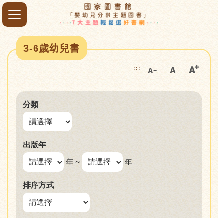
3-6歲幼兒書
:::
:::
分類
出版年
年 ~
年
排序方式