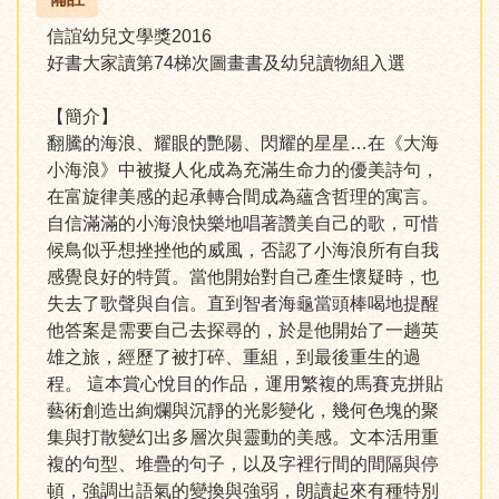
信誼幼兒文學獎2016
好書大家讀第74梯次圖畫書及幼兒讀物組入選
【簡介】
翻騰的海浪、耀眼的艷陽、閃耀的星星…在《大海
小海浪》中被擬人化成為充滿生命力的優美詩句，
在富旋律美感的起承轉合間成為蘊含哲理的寓言。
自信滿滿的小海浪快樂地唱著讚美自己的歌，可惜
候鳥似乎想挫挫他的威風，否認了小海浪所有自我
感覺良好的特質。當他開始對自己產生懷疑時，也
失去了歌聲與自信。直到智者海龜當頭棒喝地提醒
他答案是需要自己去探尋的，於是他開始了一趟英
雄之旅，經歷了被打碎、重組，到最後重生的過
程。 這本賞心悅目的作品，運用繁複的馬賽克拼貼
藝術創造出絢爛與沉靜的光影變化，幾何色塊的聚
集與打散變幻出多層次與靈動的美感。文本活用重
複的句型、堆疊的句子，以及字裡行間的間隔與停
頓，強調出語氣的變換與強弱，朗讀起來有種特別