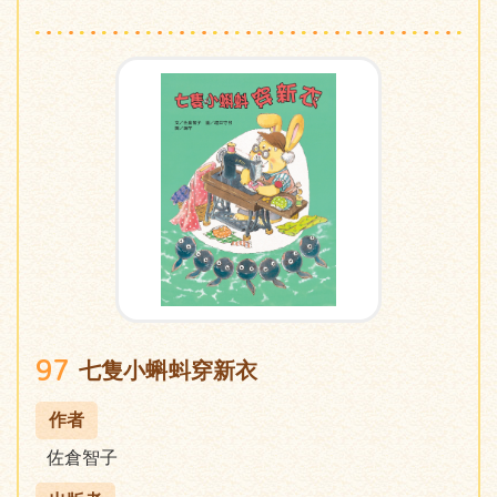
97
七隻小蝌蚪穿新衣
作者
佐倉智子