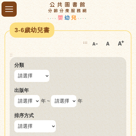
3-6歲幼兒書
:::
:::
分類
出版年
年 ~
年
排序方式