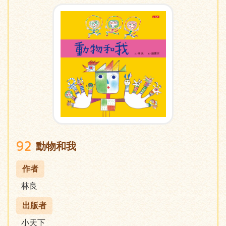
92
動物和我
作者
林良
出版者
小天下